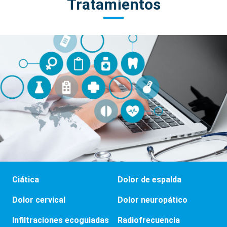
Tratamientos
Ciática
Dolor de espalda
Dolor cervical
Dolor neuropático
Infiltraciones ecoguiadas
Radiofrecuencia